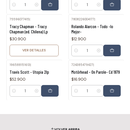
Cantidad
Cantidad
75596077415
|
7808226004177
|
Agotado
Tracy Chapman - Tracy
Rolando Alarcon - Todo -lo
Chapman (ed. Chilena) Lp
Mejor-
$30.900
$12.900
VER DETALLES
Cantidad
196588151613
|
724385479427
|
Travis Scott - Utopia 2lp
Motörhead - On Parole- Cd 1979
$52.900
$16.900
Cantidad
Cantidad
VOLVER ARRIBA