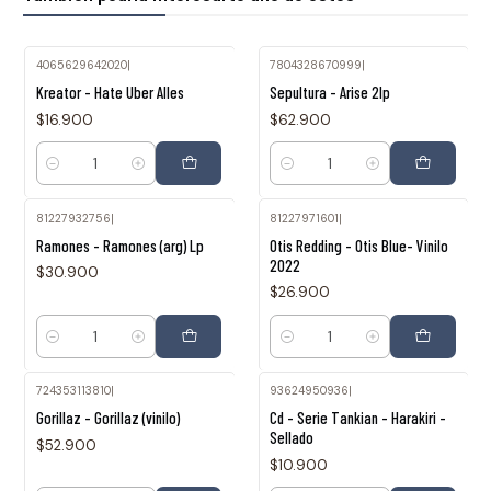
4065629642020
|
7804328670999
|
Kreator - Hate Uber Alles
Sepultura - Arise 2lp
$16.900
$62.900
Cantidad
Cantidad
81227932756
|
81227971601
|
Ramones - Ramones (arg) Lp
Otis Redding - Otis Blue- Vinilo
2022
$30.900
$26.900
Cantidad
Cantidad
724353113810
|
93624950936
|
Gorillaz - Gorillaz (vinilo)
Cd - Serie Tankian - Harakiri -
Sellado
$52.900
$10.900