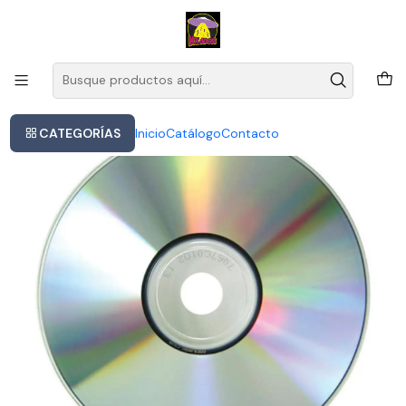
Este es el texto del slide
Leer más
Inicio
Backstreet Boys - Millenium 2.0
CATEGORÍAS
Inicio
Catálogo
Contacto