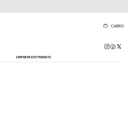
|
CARRO
d Acoustic Hymns 1 Usa Import Cd Nuevo
Mostrar stock de ubicaciones
COMPARTIR ESTE PRODUCTO