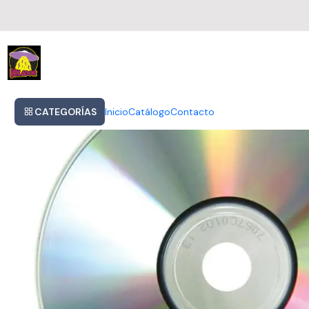
Inicio
Ashcroft Richard Acoustic Hymns 1 Usa Import Cd Nuevo
CATEGORÍAS
Inicio
Catálogo
Contacto