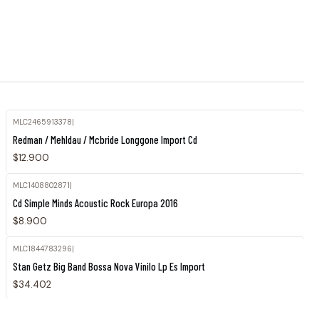
MLC2465913378
|
Agotado
Redman / Mehldau / Mcbride Longgone Import Cd
$12.900
MLC1408802871
|
Agotado
Cd Simple Minds Acoustic Rock Europa 2016
$8.900
MLC1844783296
|
Agotado
Stan Getz Big Band Bossa Nova Vinilo Lp Es Import
$34.402