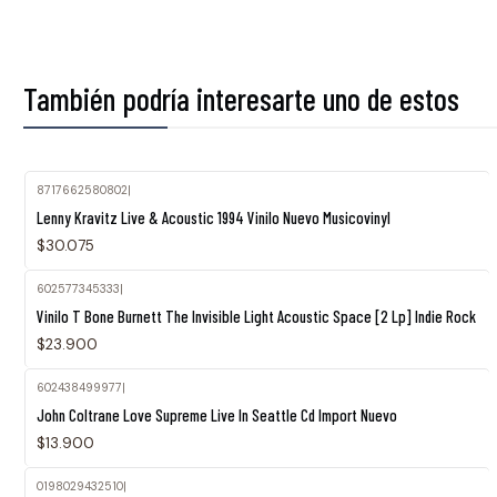
También podría interesarte uno de estos
8717662580802
|
Agotado
Lenny Kravitz Live & Acoustic 1994 Vinilo Nuevo Musicovinyl
$30.075
602577345333
|
Vinilo T Bone Burnett The Invisible Light Acoustic Space [2 Lp] Indie Rock
$23.900
602438499977
|
John Coltrane Love Supreme Live In Seattle Cd Import Nuevo
$13.900
0198029432510
|