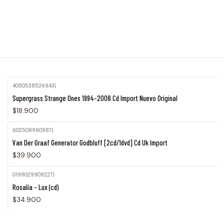
4050538526943
|
Supergrass Strange Ones 1994-2008 Cd Import Nuevo Original
$18.900
602508960987
|
Van Der Graaf Generator Godbluff [2cd/1dvd] Cd Uk Import
$39.900
0198029909227
|
Rosalía - Lux (cd)
$34.900