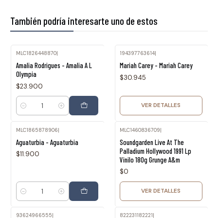
También podría interesarte uno de estos
MLC1826448870
|
194397763614
|
Agotado
Amalia Rodrigues - Amalia A L
Mariah Carey - Mariah Carey
Olympia
$30.945
$23.900
VER DETALLES
Cantidad
MLC1865878906
|
MLC1460836709
|
Agotado
Aguaturbia - Aguaturbia
Soundgarden Live At The
Palladium Hollywood 1991 Lp
$11.900
Vinilo 180g Grunge A&m
$0
VER DETALLES
Cantidad
93624966555
|
822231182221
|