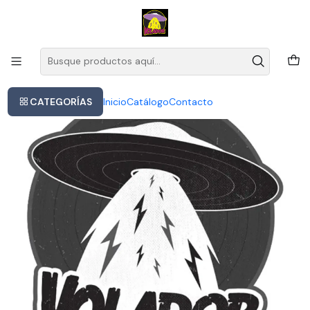
Este es el texto del slide
Leer más
Inicio
Arrival - Johann Johannsson O S T
CATEGORÍAS
Inicio
Catálogo
Contacto