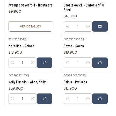
Agotado
Avenged Sevenfold - Nightmare
Shostakovich - Sinfonia N° 8
Sacd
$9.900
$12.900
VER DETALLES
Cantidad
731453640924
|
4050538358544
|
Metallica - Reload
Saxon - Saxon
$18.900
$18.900
Cantidad
Cantidad
602465224504
|
5099960783523
|
Nelly Furtado - Whoa, Nelly!
Chipin - Preludes
$59.900
$12.900
Cantidad
Cantidad