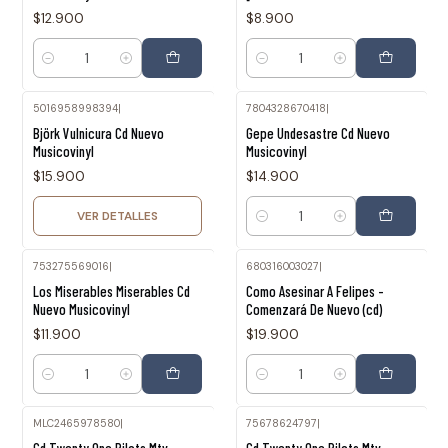
$12.900
$8.900
Cantidad
Cantidad
5016958998394
|
7804328670418
|
Agotado
Björk Vulnicura Cd Nuevo
Gepe Undesastre Cd Nuevo
Musicovinyl
Musicovinyl
$15.900
$14.900
VER DETALLES
Cantidad
753275569016
|
680316003027
|
Los Miserables Miserables Cd
Como Asesinar A Felipes -
Nuevo Musicovinyl
Comenzará De Nuevo (cd)
$11.900
$19.900
Cantidad
Cantidad
MLC2465978580
|
75678624797
|