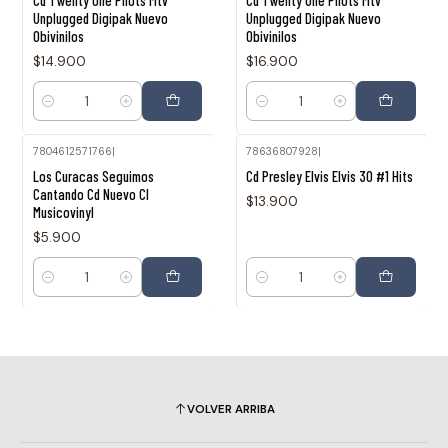
Cd Twenty One Pilots Mtv
Cd Twenty One Pilots Mtv
Unplugged Digipak Nuevo
Unplugged Digipak Nuevo
Obivinilos
Obivinilos
$14.900
$16.900
Cantidad
Cantidad
7804612571766
|
78636807928
|
Los Curacas Seguimos
Cd Presley Elvis Elvis 30 #1 Hits
Cantando Cd Nuevo Cl
$13.900
Musicovinyl
$5.900
Cantidad
Cantidad
VOLVER ARRIBA