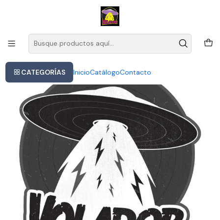
Este es el texto del slide
Leer más
Inicio
Ariana Grande Yours Truly Cd Nuevo
CATEGORÍAS
Inicio
Catálogo
Contacto