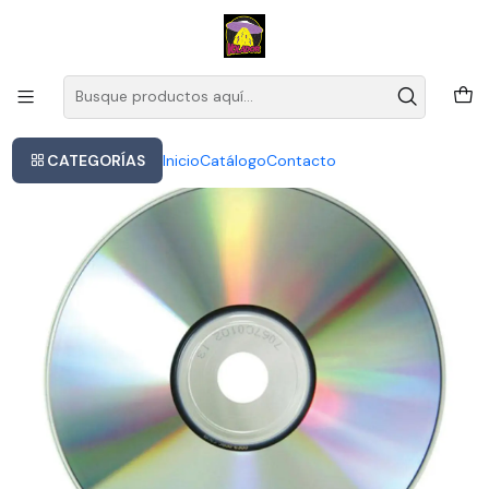
Este es el texto del slide
Leer más
Inicio
- American Heart - Cd Versión Estándar 2025 En Caja Acrílica
Producido Por Warner Records
CATEGORÍAS
Inicio
Catálogo
Contacto