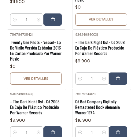
$11.900
$0
VER DETALLES
Cantidad
75678673542
|
93624986003
|
Agotado
Twenty One Pilots - Vessel- Lp
- The Dark Night Ost- Cd 2008
De Vinilo Versión Estándar 2013
En Caja De Plástico Producido
En Cartón Producido Por Warner
Por Warner Records
Music
$9.900
$0
VER DETALLES
Cantidad
93624986003
|
75679244123
|
- The Dark Night Ost- Cd 2008
Cd Bad Company Digitally
En Caja De Plástico Producido
Remastered Rock Alemania
Por Warner Records
Warner 1974
$9.900
$16.900
Cantidad
Cantidad