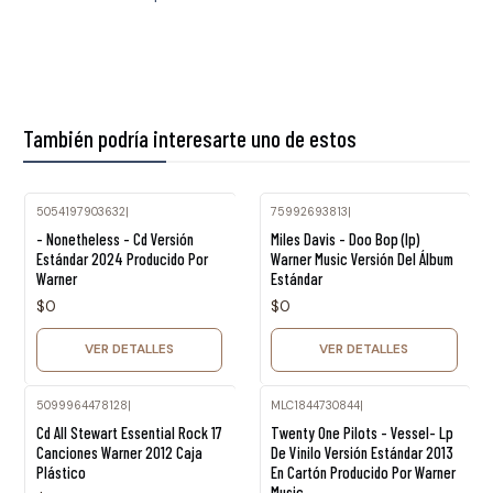
También podría interesarte uno de estos
5054197903632
|
75992693813
|
Agotado
Agotado
- Nonetheless - Cd Versión
Miles Davis - Doo Bop (lp)
Estándar 2024 Producido Por
Warner Music Versión Del Álbum
Warner
Estándar
$0
$0
VER DETALLES
VER DETALLES
5099964478128
|
MLC1844730844
|
Agotado
Cd All Stewart Essential Rock 17
Twenty One Pilots - Vessel- Lp
Canciones Warner 2012 Caja
De Vinilo Versión Estándar 2013
Plástico
En Cartón Producido Por Warner
Music