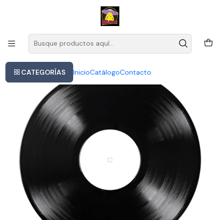
Este es el texto del slide
Leer más
Inicio
Alvin Curran - Roberto Laneri - Gian Lp
CATEGORÍAS
Inicio
Catálogo
Contacto