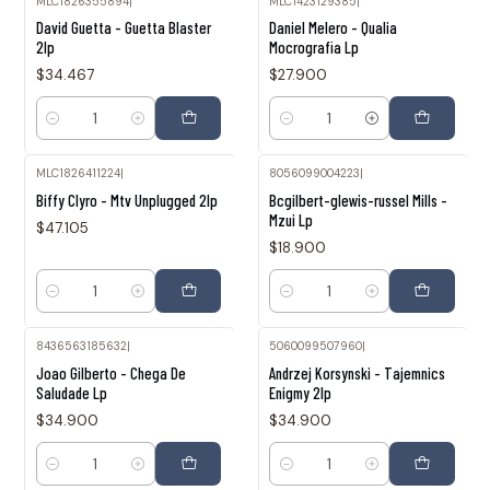
MLC1826355894
|
MLC1423129385
|
David Guetta - Guetta Blaster
Daniel Melero - Qualia
2lp
Mocrografia Lp
$34.467
$27.900
Cantidad
Cantidad
MLC1826411224
|
8056099004223
|
Biffy Clyro - Mtv Unplugged 2lp
Bcgilbert-glewis-russel Mills -
Mzui Lp
$47.105
$18.900
Cantidad
Cantidad
8436563185632
|
5060099507960
|
Joao Gilberto - Chega De
Andrzej Korsynski - Tajemnics
Saludade Lp
Enigmy 2lp
$34.900
$34.900
Cantidad
Cantidad