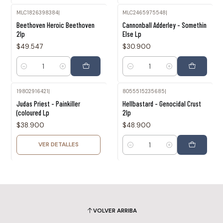
MLC1826398384
|
MLC2465975548
|
Beethoven Heroic Beethoven
Cannonball Adderley - Somethin
2lp
Else Lp
$49.547
$30.900
Cantidad
Cantidad
19802916421
|
8055515235685
|
Agotado
Judas Priest - Painkiller
Hellbastard - Genocidal Crust
(coloured Lp
2lp
$38.900
$48.900
VER DETALLES
Cantidad
VOLVER ARRIBA