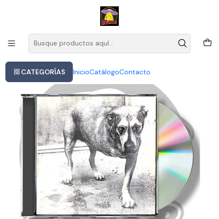
Este es el texto del slide
Leer más
Inicio
Alice In Chains - Alice In Chains (cd)
CATEGORÍAS
Inicio
Catálogo
Contacto