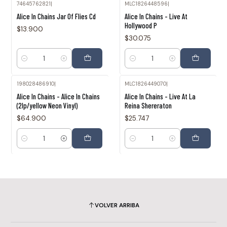
74645762821
|
MLC1826448596
|
Alice In Chains Jar Of Flies Cd
Alice In Chains - Live At
Hollywood P
$13.900
$30.075
Cantidad
Cantidad
198028486910
|
MLC1826449070
|
Alice In Chains - Alice In Chains
Alice In Chains - Live At La
(2lp/yellow Neon Vinyl)
Reina Shereraton
$64.900
$25.747
Cantidad
Cantidad
VOLVER ARRIBA