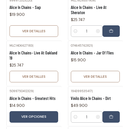
886972323220
|
MLC1828337808
|
Agotado
Alice In Chains - Sap
Alice In Chains - Live At
Sheraton
$19.900
$25.747
VER DETALLES
Cantidad
MLC1406627183
|
074645762821
|
Agotado
Agotado
Alice In Chains- Live At Oakland
Alice In Chains - Jar Of Flies
19
$15.900
$25.747
VER DETALLES
VER DETALLES
5099750412329
|
194399535417
|
Alice In Chains - Greatest Hits
Vinilo Alice In Chains - Dirt
$14.900
$49.900
VER OPCIONES
Cantidad