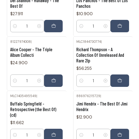
Del Shannon - Runaway - The
Los Panchos - The Best Of Los
Best Of
Panchos
$27.911
$10.900
Cantidad
Cantidad
81227974008
|
MLC1844730774
|
Alice Cooper - The Triple
Richard Thompson - A
Album Collecti
Collection Of Unreleased And
Rare 2lp
$24.900
$56.255
Cantidad
Cantidad
MLC1405495549
|
886976215729
|
Buffalo Springfield -
Jimi Hendrix - The Best Of Jimi
Retrospective (the Best Of)
Hendrix
(cd)
$12.900
$11.662
Cantidad
Cantidad