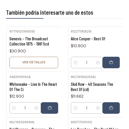
También podría interesarte uno de estos
8717662596858
|
81227580629
|
Agotado
Genesis - The Broadcast
Alice Cooper - Best Of
Collection 1975 - 1981 5cd
$10.900
$30.900
VER DETALLES
Cantidad
94638195924
|
MLC1818362696
|
Whitesnake - Live In The Heart
Skid Row - 40 Seasons The
Of The Ci
Best Of (cd)
$12.900
$11.662
Cantidad
Cantidad
MLC1826398444
|
883717019165
|