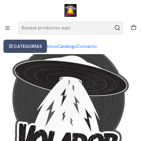
Este es el texto del slide
Leer más
Inicio
Alice Cooper - Best Of Alone In The N
CATEGORÍAS
Inicio
Catálogo
Contacto